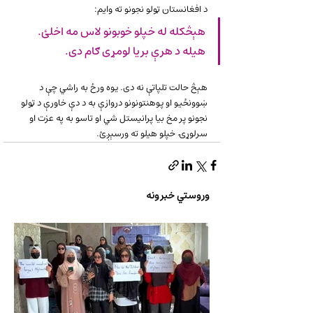
د افغانستان ټولو نجونو ته وایم: 
هېڅکله له خپلو خوبونو لاس مه اخلئ. 
هیله د هرې بریا لومړی ګام دی.
هېڅ حالت تلپاتې نه دی. یوه ورځ به راشي چې د 
ښوونځیو او پوهنتونونو دروازې به د دې خاورې د ټولو 
نجونو پر مخ بیا پرانیستل شي او تاسو به په عزت او 
سرلوړۍ خپلو هیلو ته ورسېږئ.
وروستي خبرونه