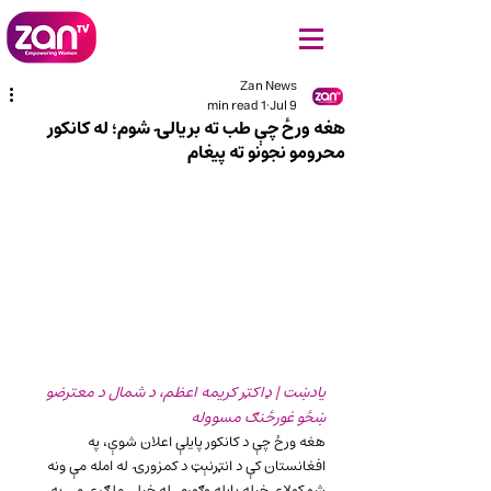
Zan News
1 min read
Jul 9
هغه ورځ چې طب ته بریالۍ شوم؛ له کانکور
محرومو نجونو ته پیغام
یادښت | ډاکټر کریمه اعظم، د شمال د معترضو 
ښځو غورځنګ مسووله
هغه ورځ چې د کانکور پایلې اعلان شوې، په 
افغانستان کې د انټرنېټ د کمزورۍ له امله مې ونه 
شو کولای خپله پایله وګورم. له خپلې ملګرې مې په 