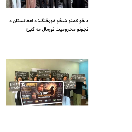
د ځواکمنو ښځو غورځنګ: د افغانستان د
نجونو محرومیت نورمال مه ګڼئ
د ازادۍ پر لور د ښځو غورځنګ: د طالبانو
واکمني ولسي مشروعیت نه لري