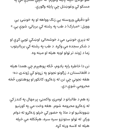
مسکو کې وغوښتل چې پایله وګوري.
څو دقیقې وروسته یې زنګ وواهه او په خوښۍ یې 
وویل: «مبارک! د طب په رشته کې بریالۍ شوې یې.»
له ډېرې خوښۍ مې د خوشحالۍ اوښکې تویې کړې او 
د شکر سجده مې وکړه. د طب په رشته کې بریالیتوب 
زما د ژوند تر ټولو لویه هیله او مینه وه.
نن دا خاطره راپه یادوم، ځکه پوهېږم چې همدا هیله 
د افغانستان د زرګونو نجونو په زړونو کې ژوندۍ ده؛ 
هغه نجونې چې نن له زده‌کړو، کانکور او پوهنتون څخه 
محرومې شوې دي.
زه هم د طالبانو د لومړۍ واکمنۍ پر مهال په کندز کې 
له زده‌کړو محرومه شوم. هغه وخت مې په کورنیو 
ښوونځیو او د ملا په حضور کې خپلو زده‌کړو ته دوام 
ورکړ. له ټولو ستونزو سره سره، هېڅکله مې خپله 
هیله له لاسه ورنه کړه.