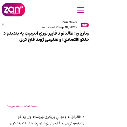
Zan News
2 min read
Sep 18, 2025
ښاریان: طالبانو د فایبر نوري انټرنېټ په بندېدو د
خلکو اقتصادي او تعلیمي ژوند فلج کړی
Image: Associated Press
د طالبانو له جنجالي پرېکړې وروسته چې په څو 
ولایتونو کې یې د فایبر نوري انټرنېټ خدمات بند کړل، 