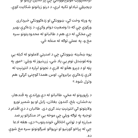
ترانسپورټ موټرچلوونکي چې پر انلاین اړیکو او 
ډیجیټلي تبادلو تکیه لري، د درنو زیانونو شکایت کوي.
په ورته وخت کې، ښوونکي او زده‌کوونکي خبرداری 
ورکوي چې که دا وضعیت دوام وکړي، د زده‌کړې بهیر 
چې مخکې له دې هم د طالبانو له محدودیتونو سره 
مخ و، په عملي توګه له منځه ځي.
یوه ښځینه ښوونکې چې د امنیتي لاملونو له کبله یې 
ونه‌غوښتل نوم یې یاد شي، زن‌نیوز ته ویلي: «موږ په 
پټه او د ډېرو هڅو له لارې د نجونو لپاره د انټرنېټ له 
لارې زده‌کړې برابرولې. اوس همدا کوچنۍ کړکۍ هم 
وتړل شوه.»
د راپورونو له مخې، طالبانو له دې وړاندې په قندهار، 
بدخشان، بلخ، کندوز، بغلان، زابل او یو شمېر نورو 
ولایتونو کې انټرنېټ بند کړی دی. طالبان د دې اقدام د 
توجیه په توګه ویلي چې موخه یې «د منکراتو پر ضد 
مبارزه او د ټولنې اخلاقي خوندیتوب» دی، هغه ادعا 
چې له پراخو کورنیو او نړیوالو غبرګونونو سره مخ شوې 
ده.