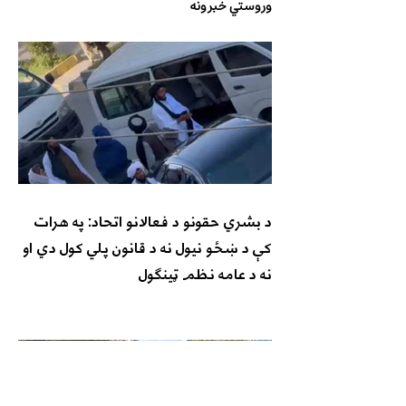
وروستي خبرونه
د بشري حقونو د فعالانو اتحاد: په هرات
کې د ښځو نیول نه د قانون پلي کول دي او
نه د عامه نظم ټینګول