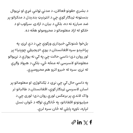
د بشري حقونو فعالان، د مدني ټولنې غړي او نړیوال 
بنسټونه ټینګار کوي چې د انټرنېټ بندېدل د منکراتو پر 
ضد مبارزه نه ده، بلکې د بیان د ازادۍ سرکوب او د 
خلکو له ازاد معلوماتو د محرومولو هڅه ده.
بل‌خوا شنونکي خبرداری ورکوي چې د دې لړۍ په 
پراخېدو سره افغانستان د یوې «ډیجیټلي چوپتیا» پر 
لور روان دی؛ داسې حالت چې په کې نه یوازې د نړیوالو 
معلوماتو لاسرسی له منځه ځي، بلکې د هېواد وګړي 
له نړۍ سره له خبرو اترو هم محرومېږي.
په داسې حال کې چې نړۍ د ټکنالوژۍ او معلوماتو پر 
اسان لاسرسي ټینګار کوي، افغانستان د طالبانو تر 
واک لاندې پر برعکس لوري روان دی؛ لوری چې د 
میلیونونو افغانانو، په ځانګړې توګه د ځوان نسل 
لپاره، ناوړه پایلې له ځان سره لري.