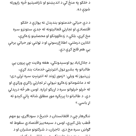
د خلکو په منځ کې د اندېښنو او ناراضیتیو څپه راپورته 
شوې ده.
د دې حیاتي خدمتونو بندېدل نه یوازې د خلکو 
اقتصادي او تجارتي فعالیتونه له جدي ستونزو سره 
مخ کړي، بلکې د زده‌کوونکو او محصلینو زده‌کړې، 
انلاین درملنې، اطلاع‌رسونې او د ټولنې نور حیاتي برخې 
یې هم فلج کړي دي.
د جلال‌اباد یو اوسېدونکي، هغه ولایت چې پرون یې 
طالبانو په بشپړ ډول انټرنېټي خدمات بند کړي، 
زن‌نیوز ته ویلي: «زموږ ژوند له انټرنېټ سره تړلی دی؛ 
له د ماشومانو زده‌کړو نیولې تر تجارتي راکړې ورکړې او 
له خپلو خپلوانو سره د اړیکو لپاره. اوس هر څه درېدلي 
دي. د طالبانو دا پرېکړه موږ مطلق شاته پاتې کېدو ته 
اړ باسي.»
ننګرهار چې د افغانستان د ختیځ د سوداګرۍ یو مهم 
قطب بلل کېږي، اوس د سیمه‌ییز اقتصادي سقوط له 
ګواښ سره مخ دی. تاجران، د شرکتونو مشران او د 