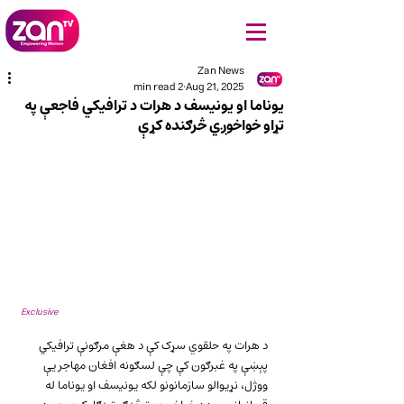
Zan News
2 min read
Aug 21, 2025
یوناما او یونیسف د هرات د ترافیکي فاجعې په
تړاو خواخوږي څرګنده کړې
Exclusive
د هرات په حلقوي سړک کې د هغې مرګونې ترافیکي 
پېښې په غبرګون کې چې لسګونه افغان مهاجر یې 
ووژل، نړیوالو سازمانونو لکه یونیسف او یوناما له 