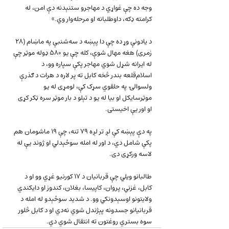
وجه ده چې غواړي د مهاجرو ستنېدنه دې امن، له 
کرامته ډکه، داوطلبانه او مرحله‌وار وي.»
د یادونې وړ ده چې دا پېښه د سه‌شنبې په ماښام (۲۸ 
زمری) هغه مهال شوې، کله چې یو ۵۸۰ ډوله موټر چې 
له ایرانه شړل شوي مهاجر پکې سپاره وو، د 
اسلام‌قلعه بندر څخه کابل ته پر لاره د هرات د ګذرې 
ولسوالۍ په حلقوي سړک کې، لومړی له یو 
موټرسایکل او بیا له یو د تېلو د بار موټر سره ټکر کړی 
او اور یې اخیستی.
په دې پېښه کې لږ تر لږه ۷۹ تنه، چې ۱۹ ماشومان هم 
پکې شامل دي، د اور له امله سوځېدلي او ژوند یې له 
لاسه ورکړی دی.
طالبانو ویلي چې قربانیان د ۱۷ کورنیو غړي وو او د 
کابل، غزني، پروان، کاپیسا، بغلان، کندوز او دایکندي 
ولایتونو اوسېدونکي وو. د شدید سوځېدو له امله د 
قربانیانو جسدونه پېژندل شوي نه‌دي او د کابل څلور 
سوه بستري روغتون ته انتقال شوي دي.