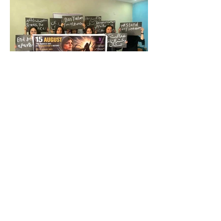
د ازادۍ پر لور د ښځو غورځنګ: د طالبانو
واکمني ولسي مشروعیت نه لري