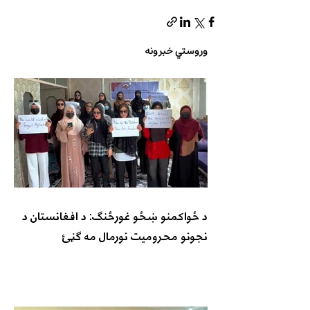
وروستي خبرونه
د ځواکمنو ښځو غورځنګ: د افغانستان د
نجونو محرومیت نورمال مه ګڼئ