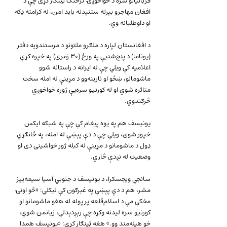
قربانیانو سره د خواخوږۍ ترڅنګ ټینګار کړی چې د 
افغان مهاجرو بېرته ستنېدنه باید امن، له کرامته ډکه 
او داوطلبانه وي.
د افغانستان لپاره د ملګرو ملتونو د مرستندویه دفتر 
(یوناما) د پنج‌شنبې په ورځ (۳۰ زمری) په خپره کړې 
اعلامیه کې ویلي چې له ایرانه د راستانه شوو 
ماشومانو، ښځو او نارینه‌وو د مړینې له امله سخت 
متاثره شوي او له کورنیو سره‌یې ژوره خواخوږي 
څرګندوي.
یونیسف هم په یوه پیغام کې چې په شبکه ایکس 
خپور شوی، ویلي چې د دې پېښې له امله، په ځانګړي 
ډول د ماشومانو د مړینې له کبله ژور خواشینی دی او 
وضعیت له نږدې څاري.
سانجي ویجسکرا، د یونیسف د جنوبي آسیا سیمه‌ییز 
مشر، هم د دې پېښې په غبرګون کې لیکلي: «څو اونۍ 
مخکې مې د اسلام‌قلعه پر پوله له هغو ماشومانو او 
کورنیو سره لیدنه وکړه چې رېږدېدلي، زیانمن شوي، 
خو هیله‌مند وو.» هغه ټینګار کړی: «یونیسف همدا 