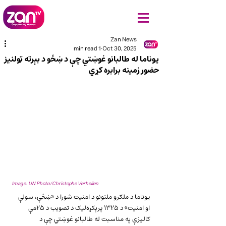
Zan News
1 min read
Oct 30, 2025
یوناما له طالبانو غوښتي چې د ښځو د بېرته ټولنیز
حضور زمینه برابره کړي
Image: UN Photo/Christophe Verhellen
یوناما د ملګرو ملتونو د امنیت شورا د «ښځې، سولې 
او امنیت» د ۱۳۲۵ پرېکړه‌لیک د تصویب د ۲۵مې 
کالیزې په مناسبت له طالبانو غوښتي چې د 