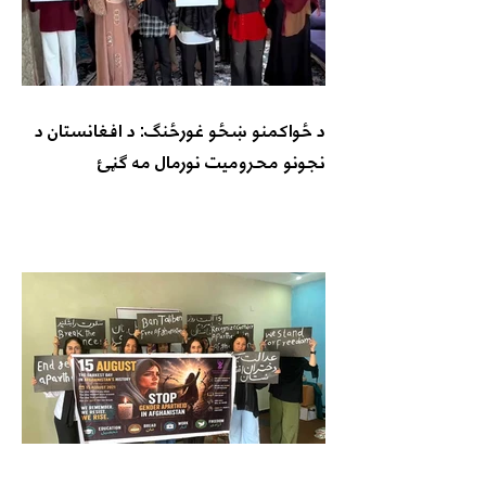
د ځواکمنو ښځو غورځنګ: د افغانستان د
نجونو محرومیت نورمال مه ګڼئ