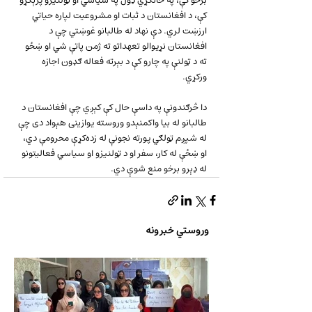
برخو کې، په ځانګړي ډول په سیاسي او ټولنیزو پرېکړو 
کې، د افغانستان د ثبات او مشروعيت لپاره حياتي 
ارزښت لري. دې نهاد له طالبانو غوښتي چې د 
افغانستان نړيوالو تعهداتو ته ژمن پاتې شي او ښځو 
ته د ټولنې په چارو کې د بېرته فعاله ګډون اجازه 
ورکړي.
دا څرګندونې په داسې حال کې کېږي چې افغانستان د 
طالبانو له بيا واکمنېدو وروسته يوازینی هېواد دی چې 
له شپږم ټولګي پورته نجونې له زده‌کړې محرومې دي، 
او ښځې له کار، سفر او د ټولنيزو او سياسي فعاليتونو 
له ډېرو برخو منع شوې دي.
وروستي خبرونه