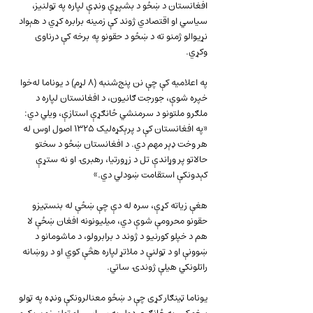
افغانستان د ښځو د بشپړې ونډې لپاره په ټولنیز، 
سیاسي او اقتصادي ژوند کې زمینه برابره کړي د هېواد 
نړيوالو ژمنو ته د ښځو د حقونو په برخه کې درناوی 
وکړي.
په اعلامیه کې چې نن پنج‌شنبه (۸ لړم) د یوناما له‌خوا 
خپره شوې، جورجت ګانیون، د افغانستان لپاره د 
ملګرو ملتونو د سرمنشي ځانګړې استازې، ويلي دي: 
«په افغانستان کې د پرېکړه‌لیک ۱۳۲۵ اصول اوس له 
هر وخت ډېر مهم دي. د افغانستان ښځو د سختو 
حالاتو پر وړاندې تل د زړورتيا، رهبرۍ او نه ستړې 
کېدونکې استقامت ښودلي دي.»
هغې زياته کړې، سره له دې چې ښځې له بنسټیزو 
حقونو محرومې شوې دي، ميليونونه افغان ښځې لا 
هم د خپلو کورنيو د ژوند د برابرولو، د ماشومانو د 
ښوونې او د ټولنې د ملاتړ لپاره هڅې کوي او د روښانه 
راتلونکي هيلې ژوندۍ ساتي.
یوناما ټينګار کړی چې د ښځو معنا‌لرونکې ونډه په ټولو 