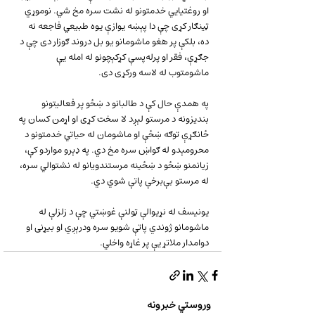
او روغتیایي خدمتونو له نشت سره مخ شي. نوموړي 
ټینګار کړی چې دا پېښه یوازې یوه طبیعي فاجعه نه 
ده، بلکې پر هغو ماشومانو یو بل دروند ګوزار دی چې د 
جګړې، فقر او پرله‌پسې کړکېچونو له امله یې 
ماشومتوب له لاسه ورکړی دی.
په همدې حال کې د طالبانو د ښځو پر فعالیتونو 
بندیزونه د مرستو لېږد لا سخت کړی او اړمن کسان په 
ځانګړې توګه ښځې او ماشومان له حیاتي خدمتونو د 
محرومېدو له ګواښ سره مخ دي. په ډېرو مواردو کې، 
زیانمنو ښځو د ښځینه مرستندویانو له نشتوالي سره، 
له مرستو بې‌برخې پاتې شوي دي.
یونیسف له نړيوالې ټولنې غوښتي چې د زلزلې له 
ماشومانو ژوندي پاتې شویو سره ودرېږي او بیړنی او 
دوامدار ملاتړ یې پر غاړه واخلي.
وروستي خبرونه