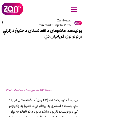
Zan News
2 min read
Sep 14, 2025
یونیسف: ماشومان د افغانستان د ختیځ د زلزلې
تر ټولو لوی قربانیان دي
Photo: Reuters / Stringer via ABC News
یونیسف نن یک‌شنبه (۲۳ وږی) د افغانستان لپاره د 
دې بنسټ د استازي په پیغام کې د ختیځ په ولایتونو 
کې د وروستیو زلزلو د ماشومانو د درنو تلفاتو په تړاو 