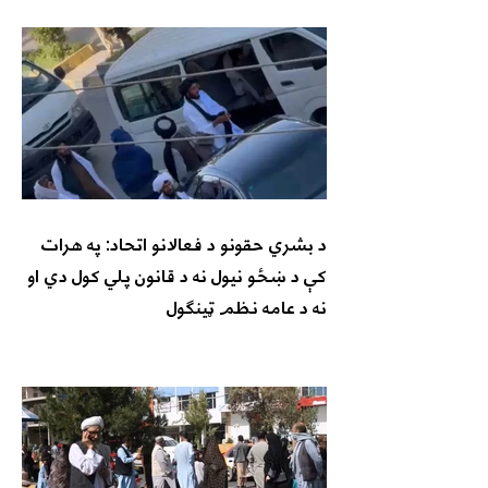
د بشري حقونو د فعالانو اتحاد: په هرات
کې د ښځو نیول نه د قانون پلي کول دي او
نه د عامه نظم ټینګول