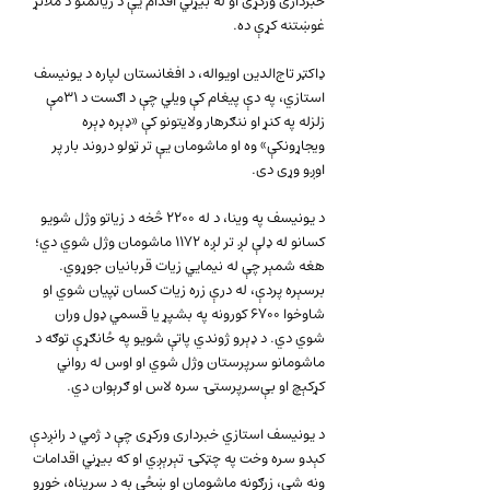
خبرداری ورکړی او له بیړني اقدام یې د زیانمنو د ملاتړ 
غوښتنه کړې ده.
ډاکټر تاج‌الدین اویواله، د افغانستان لپاره د یونیسف 
استازي، په دې پیغام کې ویلي چې د اګست د ۳۱مې 
زلزله په کنړ او ننګرهار ولایتونو کې «ډېره ډېره 
ویجاړونکې» وه او ماشومان یې تر ټولو دروند بار پر 
اوږو وړی دی.
د یونیسف په وینا، د له ۲۲۰۰ څخه د زیاتو وژل شویو 
کسانو له ډلې لږ تر لږه ۱۱۷۲ ماشومان وژل شوي دي؛ 
هغه شمېر چې له نیمايي زیات قربانیان جوړوي. 
برسېره پردې، له درې زره زیات کسان ټپیان شوي او 
شاوخوا ۶۷۰۰ کورونه په بشپړ یا قسمي ډول وران 
شوي دي. د ډېرو ژوندي پاتې شویو په ځانګړې توګه د 
ماشومانو سرپرستان وژل شوي او اوس له رواني 
کړکېچ او بې‌سرپرستۍ سره لاس او ګرېوان دي.
د یونیسف استازي خبرداری ورکړی چې د ژمي د رانږدې 
کېدو سره وخت په چټکۍ تېرېږي او که بیړني اقدامات 
ونه شي، زرګونه ماشومان او ښځې به د سرپناه، خوړو 