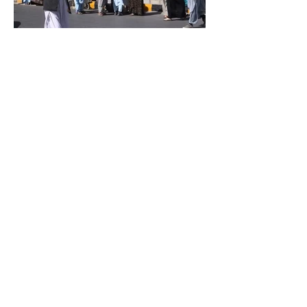
یوناما: طالبانو په هرات کې لږ تر لږه ۳۰
ښځې او نجونې نیولې دي
یوناما: طالبانو له محرم پرته ښځې له پېر