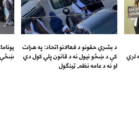
د بشري حقونو د فعالانو اتحاد: په هرات
 لري
کې د ښځو نیول نه د قانون پلي کول دي
ښځې ا
او نه د عامه نظم ټینګول
زن نیوز
زموږ خپرونې
زموږ په اړه
کورپاڼه