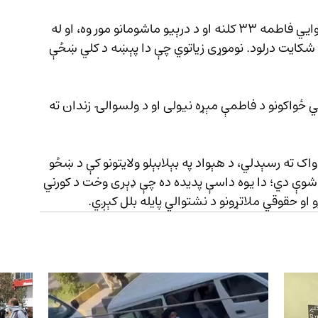
یو تن شاهد، چې نه‌غواړي نوم یې واخیستل شي، وايي فاطمه ۳۳ کلنه او د درېیو ماشومانو مور وه، او له 
کایت درلود. نوموړی زیاتوي چې دا پېښه د کلي ښځې 
ي ځواکونو د فاطمې مېړه نیولی او د ولسوالۍ زندان ته 
 ته رسېدلي، د هېواد په بېلابېلو ولایتونو کې د ښځو 
ول ډېرې شوې دي؛ دا یوه داسې پدیده ده چې ډېری وخت د کورني 
و او حقوقي ملاتړونو د نشتوالي پایله بلل کېږي.