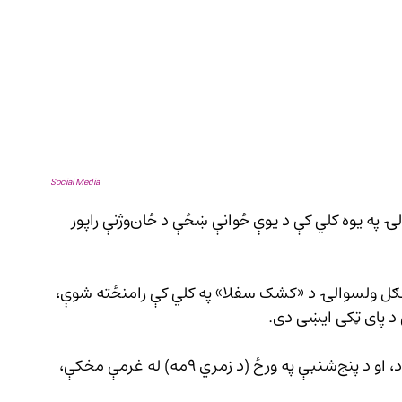
Social Media
محلي سرچینو د غور ولایت د لعل‌وسرجنګل ولسوالۍ په یوه کلي کې د یوې ځوانې ښځې د ځان‌وژنې راپور 
نیوز ته ویلي چې دا پېښه د لعل‌وسرجنګل ولسوالۍ د «کشک سفلا» په کلي کې رامنځته شوې، 
 د پای ټکی ایښی دی.
د عیني شاهدانو په وینا، دې ښځې فاطمه نوم درلود، او د پنج‌شنبې په ورځ (د زمري ۹مه) له غرمې مخکې، 