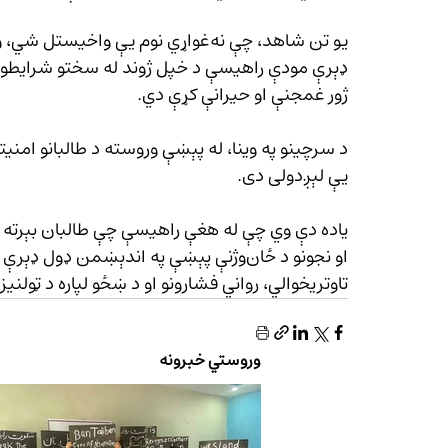
ډېرې مودې راهیسې د خپل ژوند له سختو شرایطو ش
ژور غمجنې او حیرانې کړې دي.
د سرچینو په وینا، له پېښې وروسته د طالبانو امنیت
یې لېږدولی دی.
یاده دې وي چې له هغې راهیسې چې طالبان بېرته واک
او نجونو د ځان‌وژنې پېښې په اندېښمن ډ
تاوتریخوالي، رواني فشارونو او د ښځو لپاره د ټولنیز
وروستي خبرونه