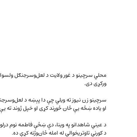
ورکړی دی.
سرچینو زن 
او یاده ښځه یې ځان ځوړند کړی او خپل ژوند ته یې
د کورني تاوتریخوالي له امله ځان‌وژنه کړې ده.