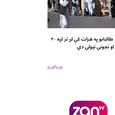
یوناما: طالبانو په هرات کې لږ تر لږه ۳۰
و نجونې نیولې دي
نور وګورئ