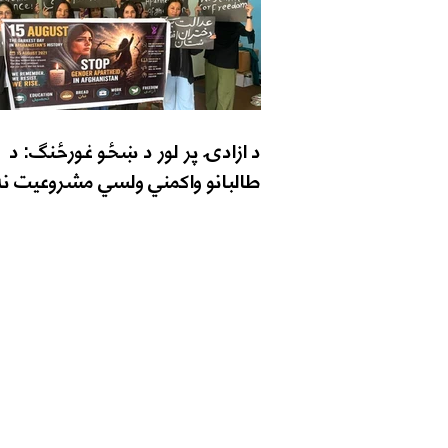
د ازادۍ پر لور د ښځو غورځنګ: د
طالبانو واکمني ولسي مشروعیت نه
اړیکه ونیسئ