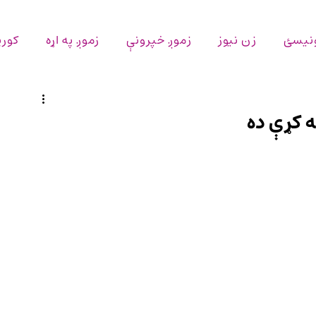
ونیسئ
زن نیوز
زموږ خپرونې
زموږ په اړه
کورپ
ه کړې ده